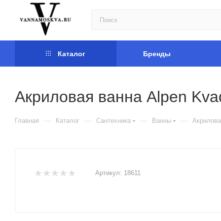
Каталог
Бренды
Акриловая ванна Alpen Kva
—
—
—
—
Главная
Каталог
Сантехника
Ванны
Акрилова
Артикул:
18611