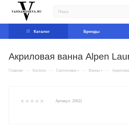
Каталог
Бренды
Акриловая ванна Alpen Lau
—
—
—
—
Главная
Каталог
Сантехника
Ванны
Акрилова
Артикул:
25611