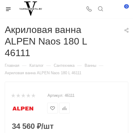
0
Акриловая ванна
ALPEN Naos 180 L
46111
—
—
—
—
Главная
Каталог
Сантехника
Ванны
Акриловая ванна ALPEN Naos 180 L 46111
Артикул:
46111
34 560
₽
/шт