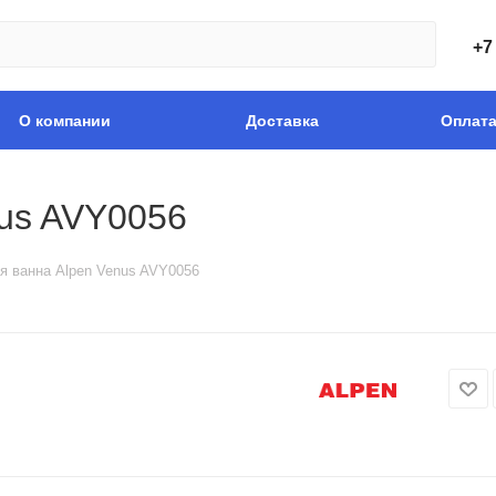
+7
О компании
Доставка
Оплат
nus AVY0056
я ванна Alpen Venus AVY0056