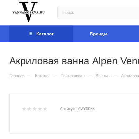
Каталог
Бренды
Акриловая ванна Alpen Ve
—
—
—
—
Главная
Каталог
Сантехника
Ванны
Акрилова
Артикул:
AVY0056