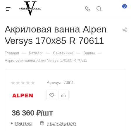
0
Акриловая ванна Alpen
Versys 170х85 R 70611
—
—
—
—
Главная
Каталог
Сантехника
Ванны
Акриловая ванна Alpen Versys 170х85 R 70611
Артикул:
70611
36 360
₽
/шт
Под заказ
Нашли дешевле?