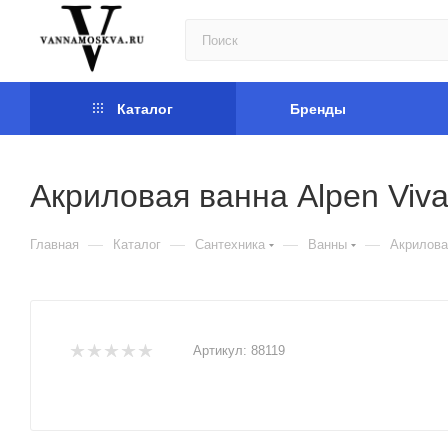
Каталог
Бренды
Акриловая ванна Alpen Viv
—
—
—
—
Главная
Каталог
Сантехника
Ванны
Акрилова
Артикул:
88119