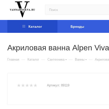
Каталог
Бренды
Акриловая ванна Alpen Viv
—
—
—
—
Главная
Каталог
Сантехника
Ванны
Акрилова
Артикул:
89119