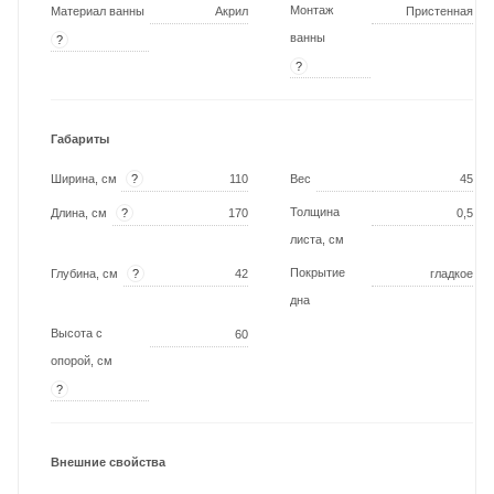
Монтаж
Материал ванны
Акрил
Пристенная
ванны
?
?
Габариты
?
Ширина, см
110
Вес
45
Толщина
?
Длина, см
170
0,5
листа, см
Покрытие
?
Глубина, см
42
гладкое
дна
Высота с
60
опорой, см
?
Внешние свойства