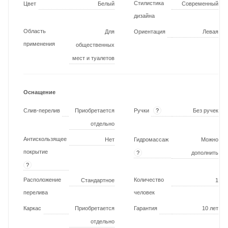
Стилистика
Цвет
Белый
Современный
дизайна
Область
Для
Ориентация
Левая
применения
общественных
мест и туалетов
Оснащение
?
Слив-перелив
Приобретается
Ручки
Без ручек
отдельно
Антискользящее
Нет
Гидромассаж
Можно
покрытие
?
дополнить
?
Расположение
Количество
Стандартное
1
перелива
человек
Каркас
Приобретается
Гарантия
10 лет
отдельно