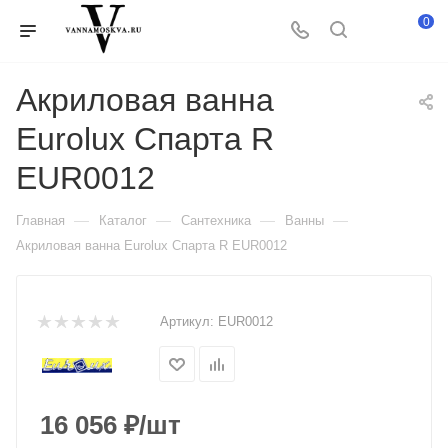
0
Акриловая ванна
Eurolux Спартa R
EUR0012
—
—
—
—
Главная
Каталог
Сантехника
Ванны
Акриловая ванна Eurolux Спартa R EUR0012
Артикул:
EUR0012
16 056
₽
/шт