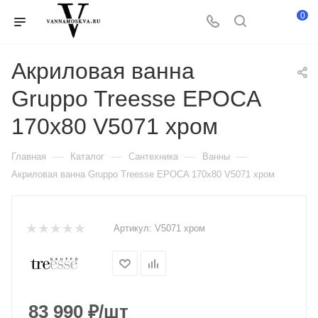
0
Акриловая ванна
Gruppo Treesse EPOCA
170x80 V5071 хром
—
—
—
—
Главная
Каталог
Сантехника
Ванны
Акриловая ванна Gruppo Treesse EPOCA 170x80 V5071 хром
Артикул:
V5071 хром
83 990
₽
/шт