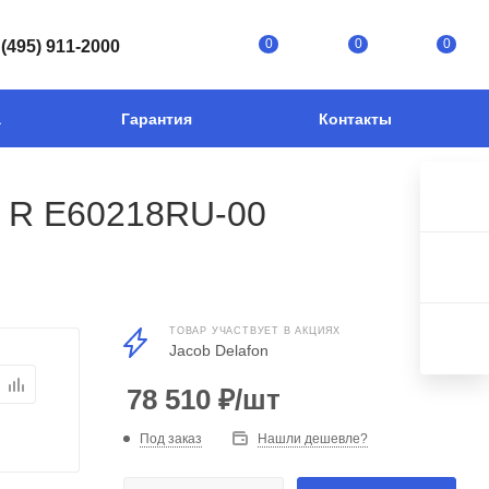
0
0
0
 (495) 911-2000
а
Гарантия
Контакты
o R E60218RU-00
ТОВАР УЧАСТВУЕТ В АКЦИЯХ
Jacob Delafon
78 510
₽
/шт
Под заказ
Нашли дешевле?