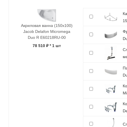
Ка
1
Акриловая ванна (150x100)
Фр
Jacob Delafon Micromega
Duo R E60218RU-00
D
78 510 ₽
* 1 шт
Сл
ме
Па
D
Ко
M
Ко
De
Сл