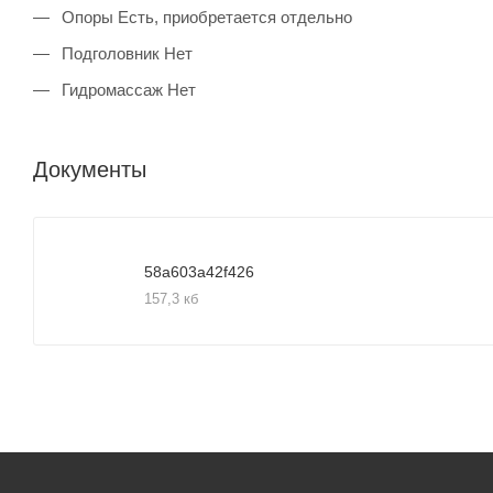
Опоры Есть, приобретается отдельно
Подголовник Нет
Гидромассаж Нет
Документы
58a603a42f426
157,3 кб