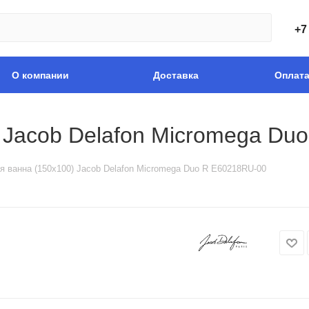
+7
О компании
Доставка
Оплат
 Jacob Delafon Micromega Du
я ванна (150x100) Jacob Delafon Micromega Duo R E60218RU-00