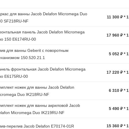
ркас для ванны Jacob Delafon Micromega Duo
11 300 ₽ * 
50 SF218RU-NF
онтальная панель Jacob Delafon Micromega
17 960 ₽ * 
uo 150 E6174RU-00
ив для ванны Geberit с поворотным
5 052 ₽ * 
ханизмом 150.520.21.1
нель фронтальная Jacob Delafon Micromega
17 220 ₽ * 
uo E6175RU-00
мплект ножек для ванны Jacob Delafon
6 310 ₽ * 
icromega Duo IK218RU-NF
мплект ножек для ванны акриловой Jacob
5 490 ₽ * 
lafon Micromega Duo IK219RU-NF
15 360 ₽ * 
ив-перелив Jacob Delafon E70174-01R