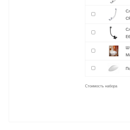
Сл
C
Сл
E
Шт
M
По
Стоимость набора