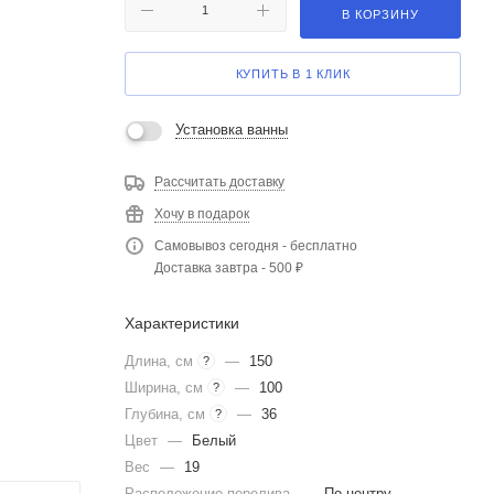
В КОРЗИНУ
КУПИТЬ В 1 КЛИК
Установка ванны
Рассчитать доставку
Хочу в подарок
Самовывоз сегодня - бесплатно
Доставка завтра - 500 ₽
Характеристики
Длина, см
—
150
?
Ширина, см
—
100
?
Глубина, см
—
36
?
Цвет
—
Белый
Вес
—
19
Расположение перелива
—
По центру