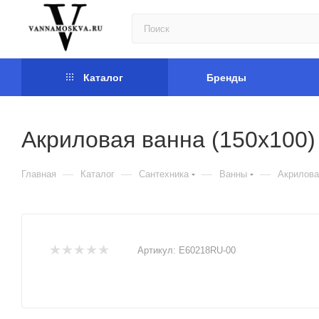
Каталог
Бренды
Акриловая ванна (150x100)
—
—
—
—
Главная
Каталог
Сантехника
Ванны
Акрилова
Артикул:
E60218RU-00