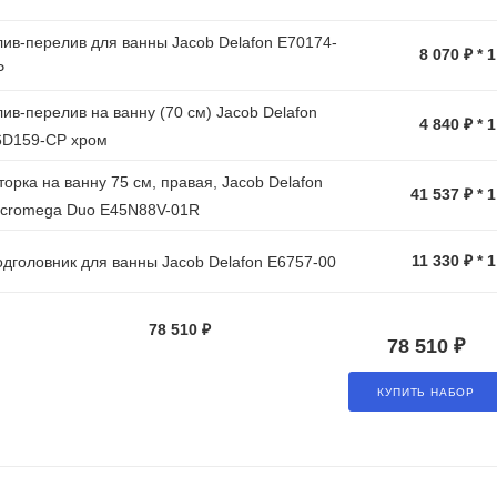
ив-перелив для ванны Jacob Delafon E70174-
8 070 ₽ * 
P
ив-перелив на ванну (70 см) Jacob Delafon
4 840 ₽ * 
6D159-CP хром
орка на ванну 75 см, правая, Jacob Delafon
41 537 ₽ * 
icromega Duo E45N88V-01R
11 330 ₽ * 
дголовник для ванны Jacob Delafon E6757-00
78 510 ₽
78 510 ₽
КУПИТЬ НАБОР