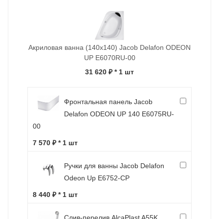
Акриловая ванна (140х140) Jacob Delafon ODEON
UP E6070RU-00
31 620 ₽
* 1 шт
Фронтальная панель Jacob
Delafon ODEON UP 140 E6075RU-
00
7 570 ₽ * 1 шт
Ручки для ванны Jacob Delafon
Odeon Up E6752-CP
8 440 ₽ * 1 шт
Слив-перелив AlcaPlast A55K