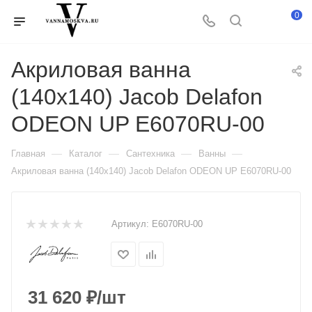
0
Акриловая ванна
(140х140) Jacob Delafon
ODEON UP E6070RU-00
—
—
—
—
Главная
Каталог
Сантехника
Ванны
Акриловая ванна (140х140) Jacob Delafon ODEON UP E6070RU-00
Артикул:
E6070RU-00
31 620
₽
/шт