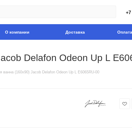
+7
О компании
Доставка
Оплат
Jacob Delafon Odeon Up L E6
я ванна (160х90) Jacob Delafon Odeon Up L E6065RU-00