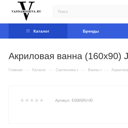
Каталог
Бренды
Акриловая ванна (160х90) 
—
—
—
—
Главная
Каталог
Сантехника
Ванны
Акрилова
Артикул:
E6065RU-00