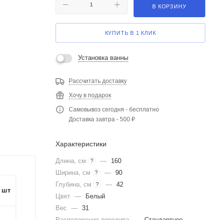
В КОРЗИНУ
КУПИТЬ В 1 КЛИК
Установка ванны
Рассчитать доставку
Хочу в подарок
Самовывоз сегодня - бесплатно
Доставка завтра - 500 ₽
Характеристики
Длина, см
—
160
?
Ширина, см
—
90
?
Глубина, см
—
42
?
1 шт
Цвет
—
Белый
Вес
—
31
Расположение перелива
—
Стандартное