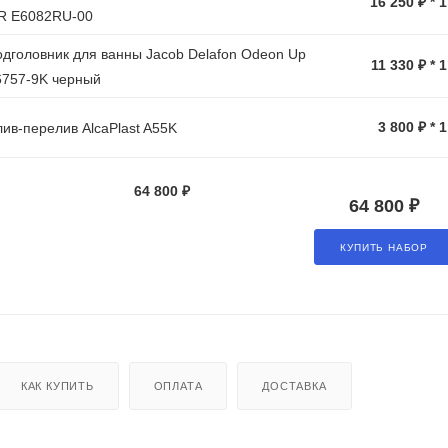
16 250 ₽ * 
/R E6082RU-00
дголовник для ванны Jacob Delafon Odeon Up
11 330 ₽ * 
6757-9K черный
3 800 ₽ * 
ив-перелив AlcaPlast A55K
64 800 ₽
64 800 ₽
КУПИТЬ НАБОР
КАК КУПИТЬ
ОПЛАТА
ДОСТАВКА