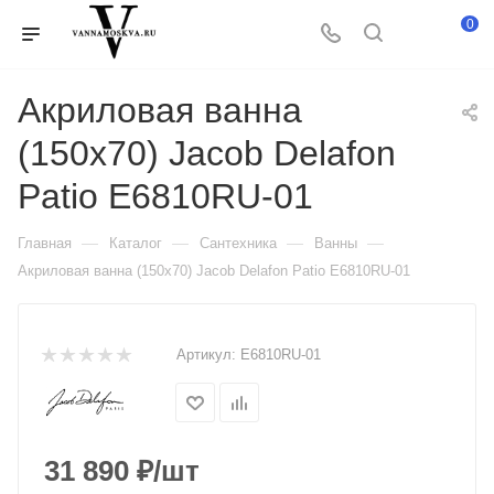
0
Акриловая ванна
(150x70) Jacob Delafon
Patio E6810RU-01
—
—
—
—
Главная
Каталог
Сантехника
Ванны
Акриловая ванна (150x70) Jacob Delafon Patio E6810RU-01
Артикул:
E6810RU-01
31 890
₽
/шт