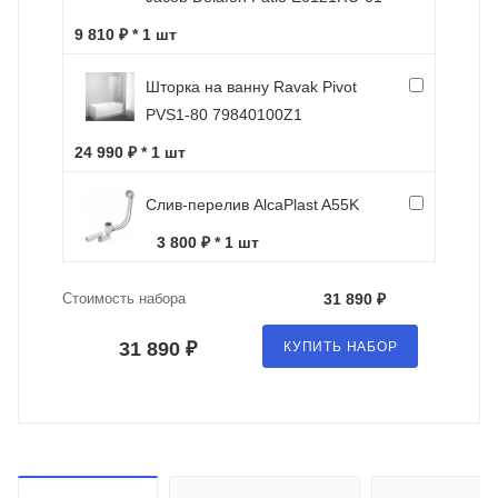
9 810 ₽ * 1 шт
Шторка на ванну Ravak Pivot
PVS1-80 79840100Z1
24 990 ₽ * 1 шт
Слив-перелив AlcaPlast A55K
3 800 ₽ * 1 шт
Стоимость набора
31 890 ₽
31 890 ₽
КУПИТЬ НАБОР