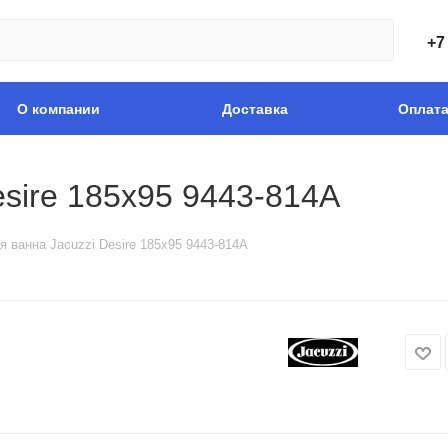
+7
О компании
Доставка
Оплат
esire 185x95 9443-814A
я ванна Jacuzzi Desire 185x95 9443-814A