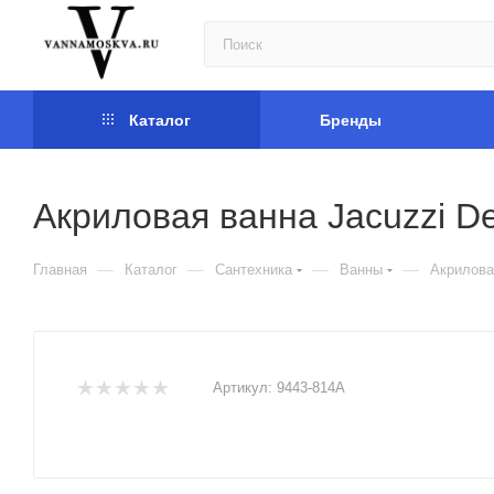
Каталог
Бренды
Акриловая ванна Jacuzzi D
—
—
—
—
Главная
Каталог
Сантехника
Ванны
Акрилова
Артикул:
9443-814A