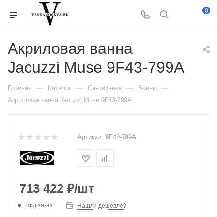
0
Акриловая ванна
Jacuzzi Muse 9F43-799A
—
—
—
—
Главная
Каталог
Сантехника
Ванны
Акриловая ванна Jacuzzi Muse 9F43-799A
Артикул:
9F43-799A
713 422
₽
/шт
Под заказ
Нашли дешевле?