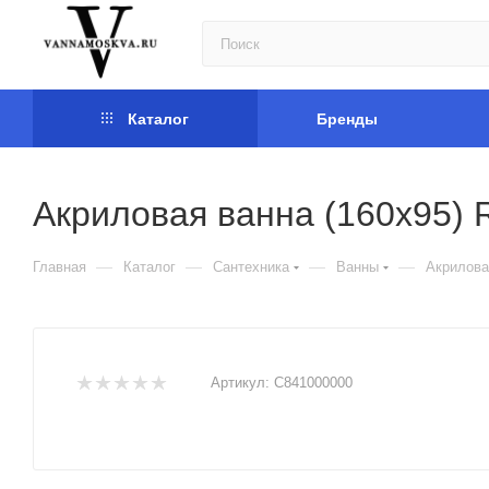
Каталог
Бренды
Акриловая ванна (160х95) 
—
—
—
—
Главная
Каталог
Сантехника
Ванны
Акрилова
Артикул:
C841000000