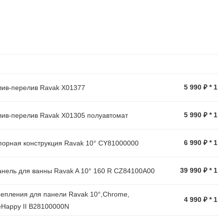
5 990 ₽ * 
ив-перелив Ravak X01377
5 990 ₽ * 
ив-перелив Ravak X01305 полуавтомат
6 990 ₽ * 
орная конструкция Ravak 10° CY81000000
39 990 ₽ * 
нель для ванны Ravak A 10° 160 R CZ84100A00
епления для панели Ravak 10°,Chrome,
4 990 ₽ * 
Happy II B28100000N