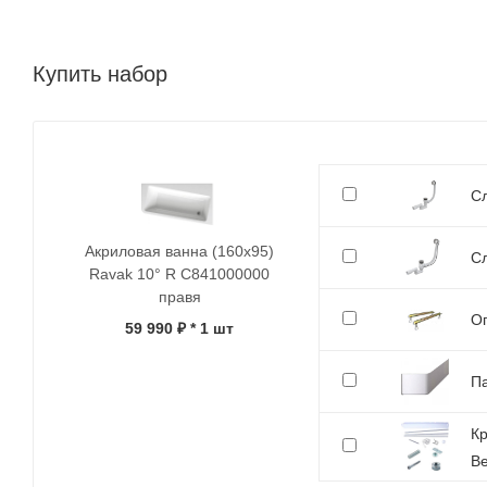
Купить набор
Сл
Акриловая ванна (160х95)
Сл
Ravak 10° R C841000000
правя
Оп
59 990 ₽
* 1 шт
Па
Кр
Be