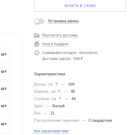
КУПИТЬ В 1 КЛИК
Установка ванны
Рассчитать доставку
Хочу в подарок
Самовывоз сегодня - бесплатно
1 шт
Доставка завтра - 500 ₽
1 шт
Характеристики
Длина, см
—
160
?
1 шт
Ширина, см
—
95
?
Глубина, см
—
44
?
1 шт
Цвет
—
Белый
Вес
—
21
Расположение перелива
—
Стандартное
1 шт
Все характеристики