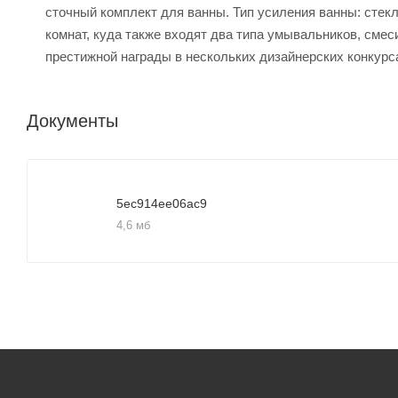
сточный комплект для ванны. Тип усиления ванны: стек
комнат, куда также входят два типа умывальников, сме
престижной награды в нескольких дизайнерских конкурсах
Документы
5ec914ee06ac9
4,6 мб