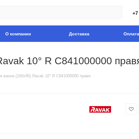
+7
О компании
Доставка
Оплат
Ravak 10° R C841000000 прав
я ванна (160х95) Ravak 10° R C841000000 правя