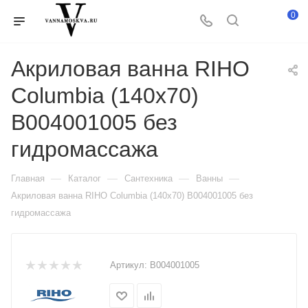
0
Акриловая ванна RIHO
Columbia (140x70)
B004001005 без
гидромассажа
—
—
—
—
Главная
Каталог
Сантехника
Ванны
Акриловая ванна RIHO Columbia (140x70) B004001005 без
гидромассажа
Артикул:
B004001005