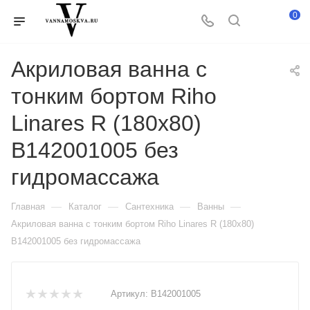
0
Акриловая ванна с
тонким бортом Riho
Linares R (180x80)
B142001005 без
гидромассажа
—
—
—
—
Главная
Каталог
Сантехника
Ванны
Акриловая ванна с тонким бортом Riho Linares R (180x80)
B142001005 без гидромассажа
Артикул:
B142001005