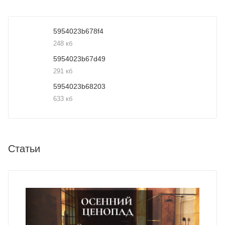
5954023b678f4
248 кб
5954023b67d49
291 кб
5954023b68203
633 кб
Статьи