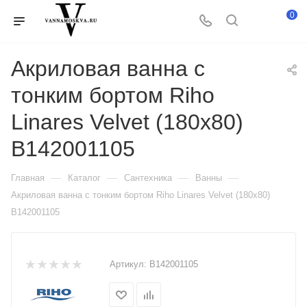
0
Акриловая ванна с
тонким бортом Riho
Linares Velvet (180x80)
B142001105
—
—
—
—
Главная
Каталог
Сантехника
Ванны
Акриловая ванна с тонким бортом Riho Linares Velvet (180x80)
B142001105
Артикул:
B142001105