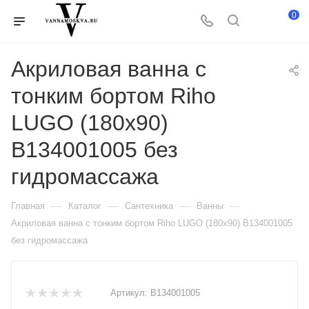
0
Акриловая ванна с
тонким бортом Riho
LUGO (180x90)
B134001005 без
гидромассажа
—
—
—
—
Главная
Каталог
Сантехника
Ванны
Акриловая ванна с тонким бортом Riho LUGO (180x90) B134001005
без гидромассажа
Артикул:
B134001005