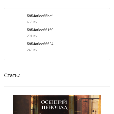
5954a6ee65bef
633 кб
5954a6ee66160
291 кб
5954a6ee66624
248 кб
Статьи