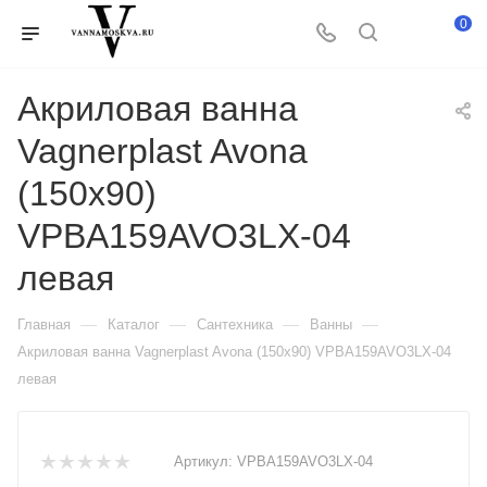
0
Акриловая ванна
Vagnerplast Avona
(150x90)
VPBA159AVO3LX-04
левая
—
—
—
—
Главная
Каталог
Сантехника
Ванны
Акриловая ванна Vagnerplast Avona (150x90) VPBA159AVO3LX-04
левая
Артикул:
VPBA159AVO3LX-04