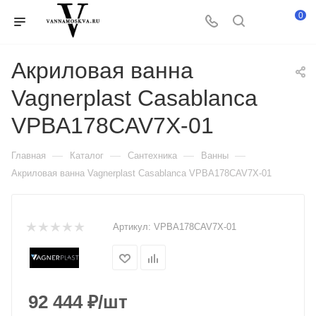
0
Акриловая ванна
Vagnerplast Casablanca
VPBA178CAV7X-01
—
—
—
—
Главная
Каталог
Сантехника
Ванны
Акриловая ванна Vagnerplast Casablanca VPBA178CAV7X-01
Артикул:
VPBA178CAV7X-01
92 444
₽
/шт