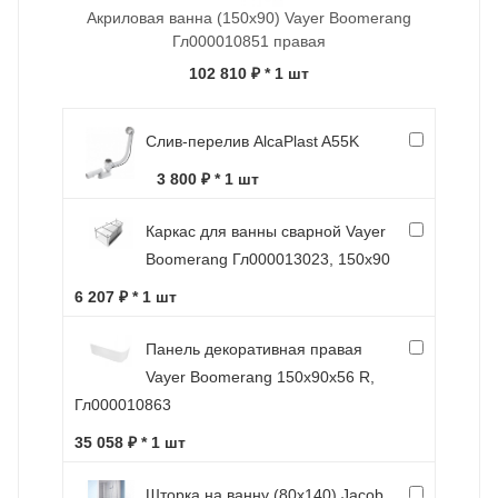
Акриловая ванна (150х90) Vayer Boomerang
Гл000010851 правая
102 810 ₽
* 1 шт
Слив-перелив AlcaPlast A55K
3 800 ₽ * 1 шт
Каркас для ванны сварной Vayer
Boomerang Гл000013023, 150x90
6 207 ₽ * 1 шт
Панель декоративная правая
Vayer Boomerang 150x90х56 R,
Гл000010863
35 058 ₽ * 1 шт
Шторка на ванну (80х140) Jacob