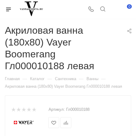
0
Акриловая ванна
(180х80) Vayer
Boomerang
Гл000010188 левая
—
—
—
—
Главная
Каталог
Сантехника
Ванны
Акриловая ванна (180х80) Vayer Boomerang Гл000010188 левая
Артикул:
Гл000010188