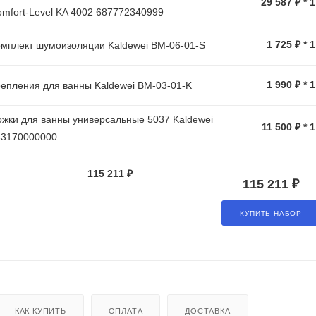
29 587 ₽ * 
mfort-Level KA 4002 687772340999
1 725 ₽ * 
мплект шумоизоляции Kaldewei BM-06-01-S
1 990 ₽ * 
епления для ванны Kaldewei BM-03-01-K
жки для ванны универсальные 5037 Kaldewei
11 500 ₽ * 
83170000000
115 211 ₽
115 211 ₽
КУПИТЬ НАБОР
КАК КУПИТЬ
ОПЛАТА
ДОСТАВКА