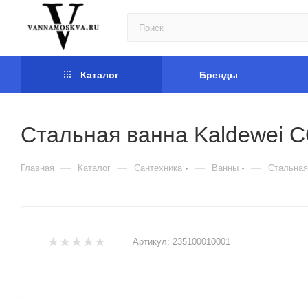
Каталог
Бренды
Cтальная ванна Kaldewei 
—
—
—
—
Главная
Каталог
Сантехника
Ванны
Cтальная
Артикул:
235100010001