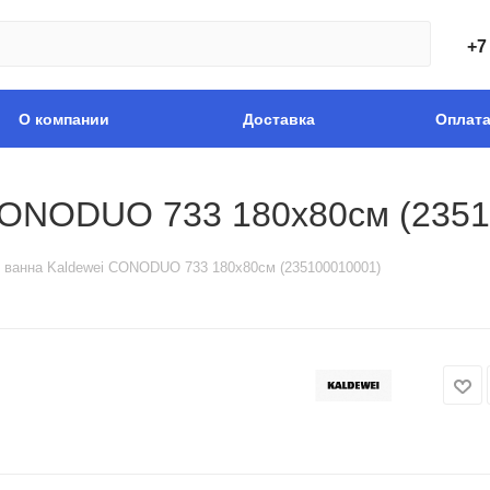
+7
О компании
Доставка
Оплат
CONODUO 733 180x80см (2351
 ванна Kaldewei CONODUO 733 180x80см (235100010001)