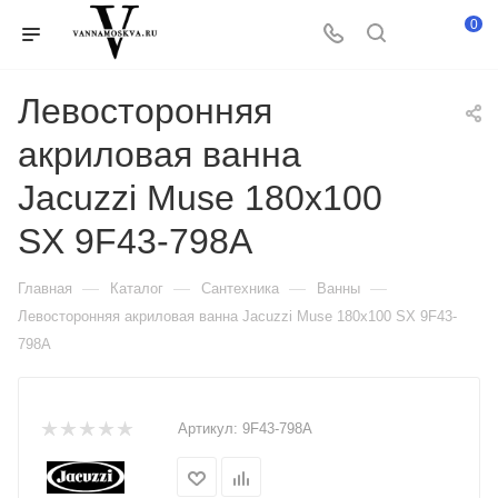
0
Левосторонняя
акриловая ванна
Jacuzzi Muse 180x100
SX 9F43-798A
—
—
—
—
Главная
Каталог
Сантехника
Ванны
Левосторонняя акриловая ванна Jacuzzi Muse 180x100 SX 9F43-
798A
Артикул:
9F43-798A