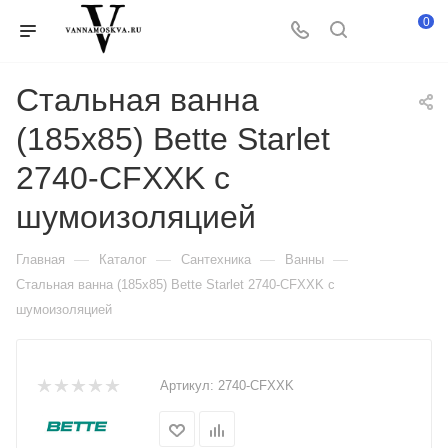
0
Стальная ванна
(185х85) Bette Starlet
2740-CFXXK с
шумоизоляцией
—
—
—
—
Главная
Каталог
Сантехника
Ванны
Стальная ванна (185х85) Bette Starlet 2740-CFXXK с
шумоизоляцией
Артикул:
2740-CFXXK