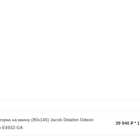
орка на ванну (80х145) Jacob Delafon Odeon
39 940 ₽ * 
p E4932-GA