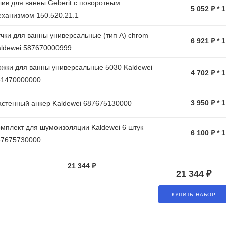
ив для ванны Geberit с поворотным
5 052 ₽ * 
ханизмом 150.520.21.1
чки для ванны универсальные (тип А) chrom
6 921 ₽ * 
ldewei 587670000999
жки для ванны универсальные 5030 Kaldewei
4 702 ₽ * 
81470000000
3 950 ₽ * 
стенный анкер Kaldewei 687675130000
мплект для шумоизоляции Kaldewei 6 штук
6 100 ₽ * 
87675730000
21 344 ₽
21 344 ₽
КУПИТЬ НАБОР