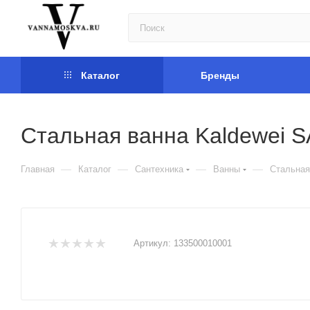
Каталог
Бренды
Стальная ванна Kaldewei 
—
—
—
—
Главная
Каталог
Сантехника
Ванны
Стальная
Артикул:
133500010001