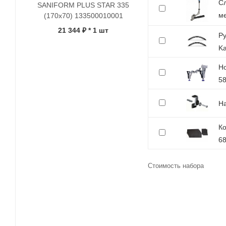
Сл
SANIFORM PLUS STAR 335
ме
(170x70) 133500010001
21 344 ₽
* 1 шт
Ру
Ka
Но
5
На
Ко
6
Стоимость набора