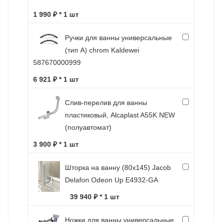
1 990 ₽ * 1 шт
Ручки для ванны универсальные
(тип А) chrom Kaldewei
587670000999
6 921 ₽ * 1 шт
Слив-перелив для ванны
пластиковый, Alcaplast A55K NEW
(полуавтомат)
3 900 ₽ * 1 шт
Шторка на ванну (80х145) Jacob
Delafon Odeon Up E4932-GA
39 940 ₽ * 1 шт
Ножки для ванны универсальные