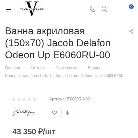
0
Ванна акриловая
(150х70) Jacob Delafon
Odeon Up E6060RU-00
—
—
—
—
Главная
Каталог
Сантехника
Ванны
Ванна акриловая (150х70) Jacob Delafon Odeon Up E6060RU-00
Артикул:
E6060RU-00
43 350
₽
/шт