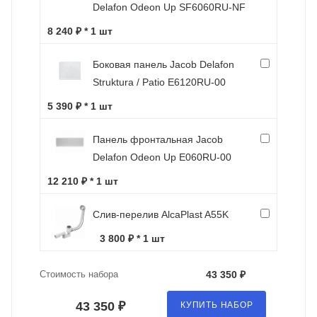
Delafon Odeon Up SF6060RU-NF
8 240 ₽ * 1 шт
Боковая панель Jacob Delafon
Struktura / Patio E6120RU-00
5 390 ₽ * 1 шт
Панель фронтальная Jacob
Delafon Odeon Up E060RU-00
12 210 ₽ * 1 шт
Слив-перелив AlcaPlast A55K
3 800 ₽ * 1 шт
Стоимость набора
43 350 ₽
43 350 ₽
КУПИТЬ НАБОР