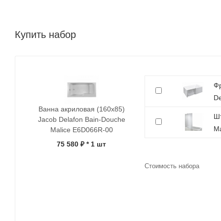
Купить набор
Фр
De
Ванна акриловая (160х85)
Шт
Jacob Delafon Bain-Douche
Ma
Malice E6D066R-00
75 580 ₽
* 1 шт
Стоимость набора