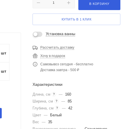
В КОРЗИНУ
КУПИТЬ В 1 КЛИК
Установка ванны
Рассчитать доставку
1 шт
Хочу в подарок
Самовывоз сегодня - бесплатно
Доставка завтра - 500 ₽
1 шт
Характеристики
Длина, см
—
160
?
Ширина, см
—
85
?
Глубина, см
—
42
?
Цвет
—
Белый
Вес
—
35
Расположение перелива
—
Стандартное