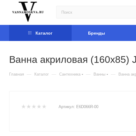
Каталог
Бренды
Ванна акриловая (160х85) 
—
—
—
—
Главная
Каталог
Сантехника
Ванны
Ванна ак
Артикул:
E6D066R-00