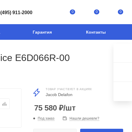
0
0
0
 (495) 911-2000
а
Гарантия
Контакты
lice E6D066R-00
ТОВАР УЧАСТВУЕТ В АКЦИЯХ
Jacob Delafon
75 580
₽
/шт
Под заказ
Нашли дешевле?