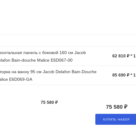
онтальная панель с боковой 160 см Jacob
62 810 ₽ * 
lafon Bain-douche Malice E6D067-00
орка на ванну 95 см Jacob Delafon Bain-Douche
85 690 ₽ * 
lice E6D069-GA
75 580 ₽
75 580 ₽
КУПИТЬ НАБОР