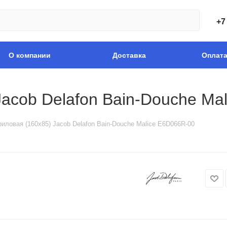
+7
О компании
Доставка
Оплат
Jacob Delafon Bain-Douche Ma
риловая (160х85) Jacob Delafon Bain-Douche Malice E6D066R-00