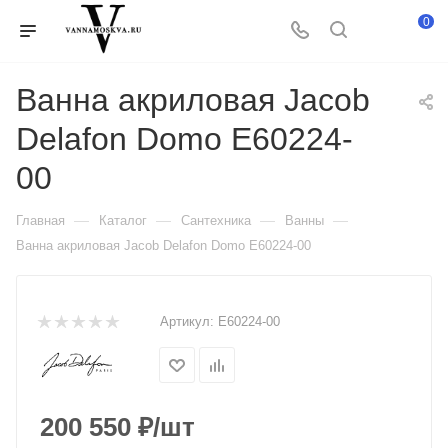
0
Ванна акриловая Jacob
Delafon Domo E60224-
00
—
—
—
—
Главная
Каталог
Сантехника
Ванны
Ванна акриловая Jacob Delafon Domo E60224-00
Артикул:
E60224-00
200 550
₽
/шт