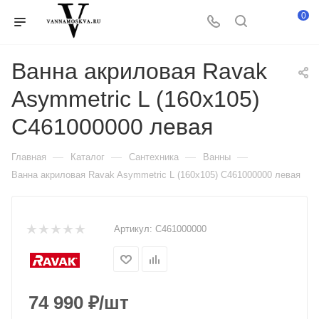
0
Ванна акриловая Ravak
Asymmetric L (160x105)
C461000000 левая
—
—
—
—
Главная
Каталог
Сантехника
Ванны
Ванна акриловая Ravak Asymmetric L (160x105) C461000000 левая
Артикул:
C461000000
74 990
₽
/шт