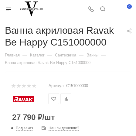
0
Ванна акриловая Ravak
Be Happy C151000000
—
—
—
—
Главная
Каталог
Сантехника
Ванны
Ванна акриловая Ravak Be Happy C151000000
Артикул:
C151000000
27 790
₽
/шт
Под заказ
Нашли дешевле?