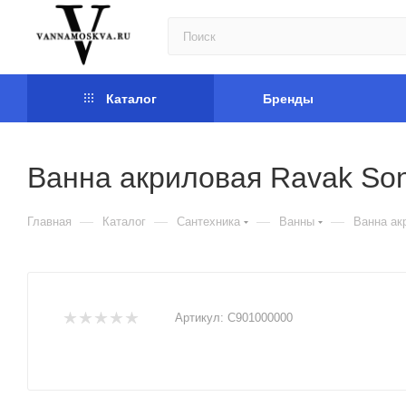
Каталог
Бренды
Ванна акриловая Ravak Son
—
—
—
—
Главная
Каталог
Сантехника
Ванны
Ванна ак
Артикул:
C901000000