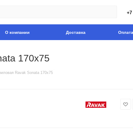
+7
О компании
Доставка
Оплат
ata 170х75
риловая Ravak Sonata 170х75