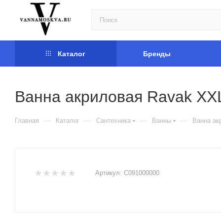
Каталог
Бренды
Ванна акриловая Ravak XX
—
—
—
—
Главная
Каталог
Сантехника
Ванны
Ванна ак
Артикул:
C091000000