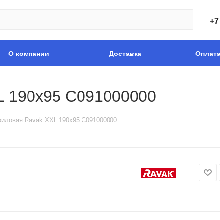
+7
О компании
Доставка
Оплат
L 190х95 C091000000
риловая Ravak XXL 190х95 C091000000