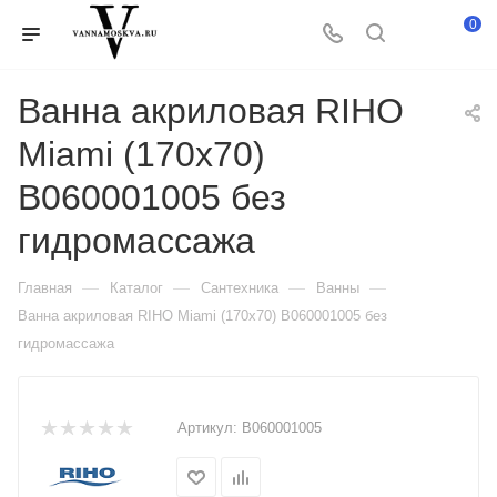
0
Ванна акриловая RIHO
Miami (170x70)
B060001005 без
гидромассажа
—
—
—
—
Главная
Каталог
Сантехника
Ванны
Ванна акриловая RIHO Miami (170x70) B060001005 без
гидромассажа
Артикул:
B060001005