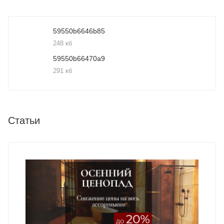
59550b6646b85
248 кб
59550b66470a9
291 кб
Статьи