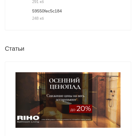
291 кб
59550fec5c184
248 кб
Статьи