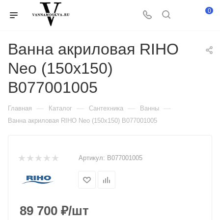
0
Ванна акриловая RIHO
Neo (150x150)
B077001005
—
—
—
—
Главная
Каталог
Сантехника
Ванны
Ванна акриловая RIHO Neo (150x150) B077001005
Артикул:
B077001005
89 700
₽
/шт