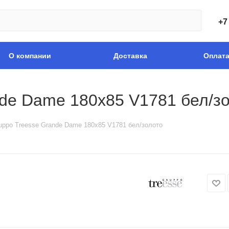
+7
О компании
Доставка
Оплат
de Dame 180x85 V1781 бел/з
uppo Treesse Grande Dame 180x85 V1781 бел/золото