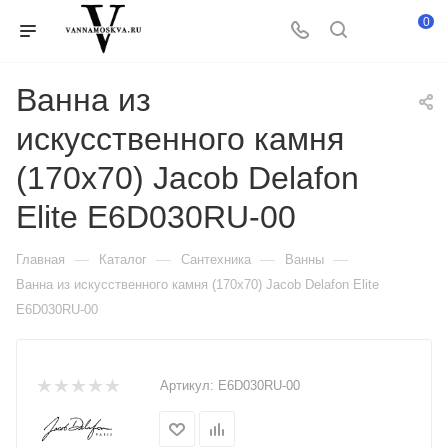
0
Ванна из
искусственного камня
(170x70) Jacob Delafon
Elite E6D030RU-00
—
—
—
—
Главная
Каталог
Сантехника
Ванны
Ванна из искусственного камня (170x70) Jacob Delafon Elite
E6D030RU-00
Артикул:
E6D030RU-00