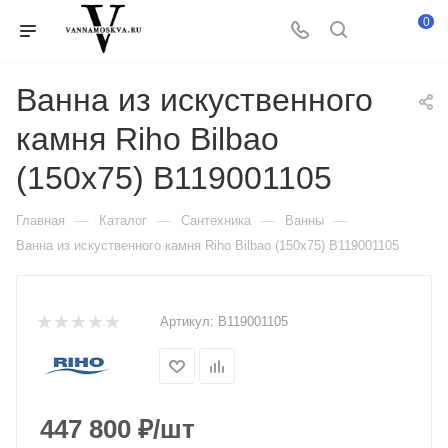
0
Ванна из искуственного
камня Riho Bilbao
(150x75) B119001105
—
—
—
—
Главная
Каталог
Сантехника
Ванны
Ванна из искуственного камня Riho Bilbao (150x75) B119001105
Артикул:
B119001105
447 800
₽
/шт