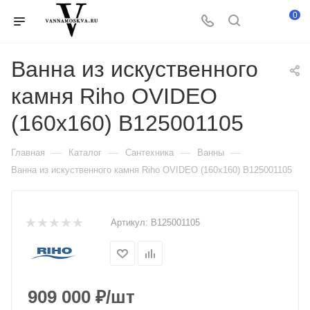
0
Ванна из искуственного
камня Riho OVIDEO
(160x160) B125001105
—
—
—
—
Главная
Каталог
Сантехника
Ванны
Ванна из искуственного камня Riho OVIDEO (160x160) B125001105
Артикул:
B125001105
909 000
₽
/шт