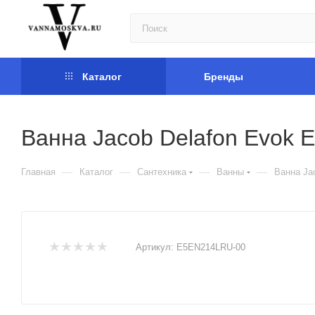
Каталог
Бренды
Ванна Jacob Delafon Evok
—
—
—
—
Главная
Каталог
Сантехника
Ванны
Ванна Ja
Артикул:
E5EN214LRU-00