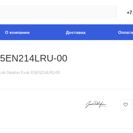
+7
О компании
Доставка
Оплат
 E5EN214LRU-00
cob Delafon Evok E5EN214LRU-00