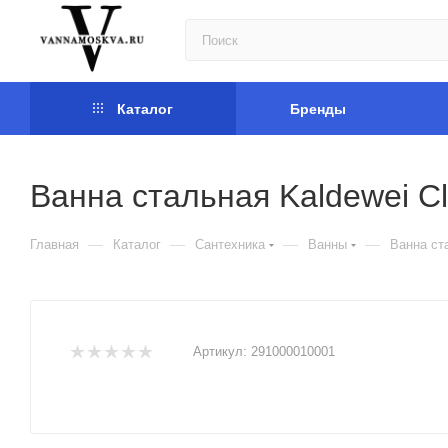
Каталог
Бренды
Ванна стальная Kaldewei C
—
—
—
—
Главная
Каталог
Сантехника
Ванны
Ванна ст
Артикул:
291000010001