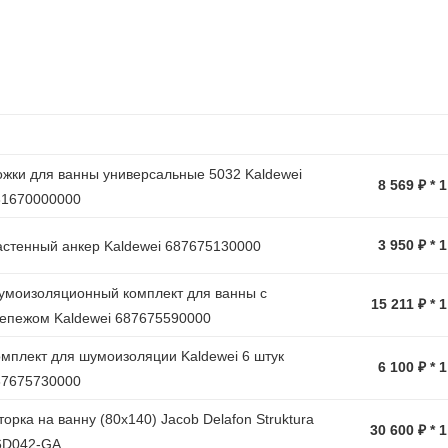
жки для ванны универсальные 5032 Kaldewei
8 569 ₽ * 
81670000000
3 950 ₽ * 
стенный анкер Kaldewei 687675130000
моизоляционный комплект для ванны с
15 211 ₽ * 
епежом Kaldewei 687675590000
мплект для шумоизоляции Kaldewei 6 штук
6 100 ₽ * 
87675730000
орка на ванну (80х140) Jacob Delafon Struktura
30 600 ₽ * 
6D042-GA