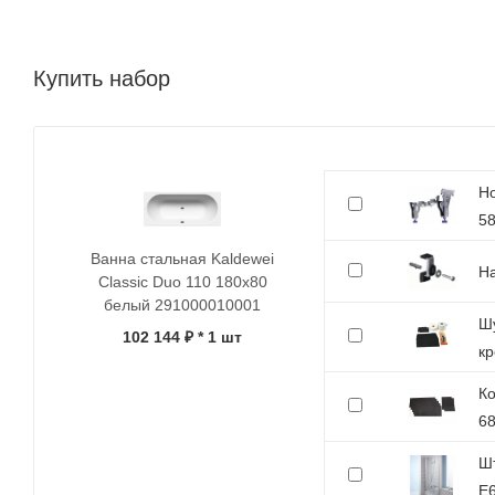
Купить набор
Но
5
Ванна стальная Kaldewei
На
Classic Duo 110 180х80
белый 291000010001
Шу
102 144 ₽
* 1 шт
кр
Ко
6
Шт
E