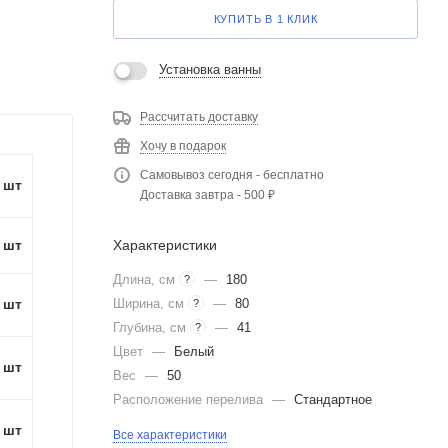
КУПИТЬ В 1 КЛИК
Установка ванны
Рассчитать доставку
Хочу в подарок
Самовывоз сегодня - бесплатно
1 шт
Доставка завтра - 500 ₽
Характеристики
1 шт
Длина, см
—
180
?
Ширина, см
—
80
1 шт
?
Глубина, см
—
41
?
Цвет
—
Белый
1 шт
Вес
—
50
Расположение перелива
—
Стандартное
1 шт
Все характеристики