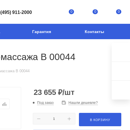
0
0
0
 (495) 911-2000
а
Гарантия
Контакты
омассажа В 00044
массажа В 00044
23 655
₽
/шт
Под заказ
Нашли дешевле?
В КОРЗИНУ