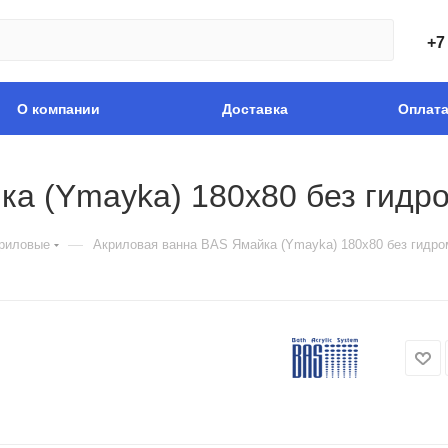
+7
О компании
Доставка
Оплат
ка (Ymayka) 180х80 без гидр
—
риловые
Акриловая ванна BAS Ямайка (Ymayka) 180х80 без гидро