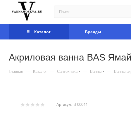
Каталог
Бренды
Акриловая ванна BAS Ямай
—
—
—
—
Главная
Каталог
Сантехника
Ванны
Ванны ак
Артикул:
В 00044