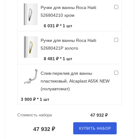
Ручки для ванны Roca Haiti
526804210 хром
6 031 ₽ * 1 шт
Ручки для ванны Roca Haiti
52680421P золото
8 481 ₽ * 1 шт
Слив-перелив для ванны
пластиковый, Alcaplast A55K NEW
(полуавтомат)
3 900 ₽ * 1 шт
Стоимость набора
47 932 ₽
47 932 ₽
КУПИТЬ НАБОР