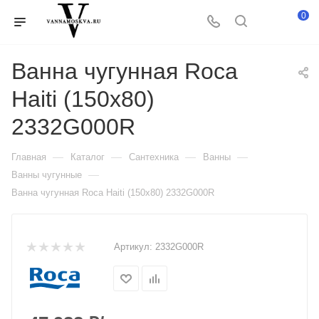
0
Ванна чугунная Roca
Haiti (150x80)
2332G000R
—
—
—
—
Главная
Каталог
Сантехника
Ванны
—
Ванны чугунные
Ванна чугунная Roca Haiti (150x80) 2332G000R
Артикул:
2332G000R