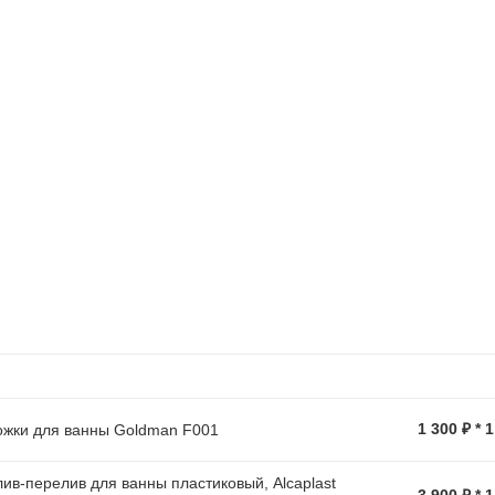
1 300 ₽ * 
жки для ванны Goldman F001
ив-перелив для ванны пластиковый, Alcaplast
3 900 ₽ * 