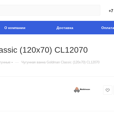
+7
О компании
Доставка
Оплат
assic (120x70) CL12070
—
гунные
Чугунная ванна Goldman Classic (120x70) CL12070