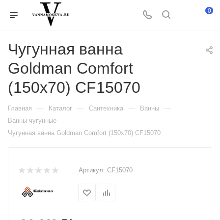
0
Чугунная ванна
Goldman Comfort
(150x70) CF15070
—
—
—
—
Главная
Каталог
Сантехника
Ванны
—
Ванны чугунные
Чугунная ванна Goldman Comfort (150x70) CF15070
Артикул:
CF15070