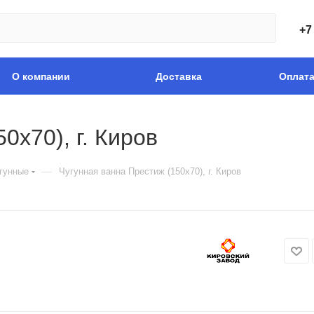
+7
О компании
Доставка
Оплат
0x70), г. Киров
—
гунные
Чугунная ванна Престиж (150x70), г. Киров