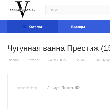
Каталог
Бренды
Чугунная ванна Престиж (15
—
—
—
—
Главная
Каталог
Сантехника
Ванны
Ванны чу
Артикул:
Престиж150